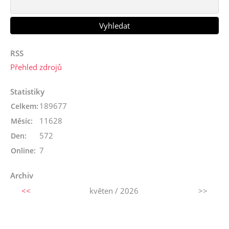
RSS
Přehled zdrojů
Statistiky
189677
Celkem:
11628
Měsíc:
572
Den:
7
Online:
Archiv
<<
květen / 2026
>>