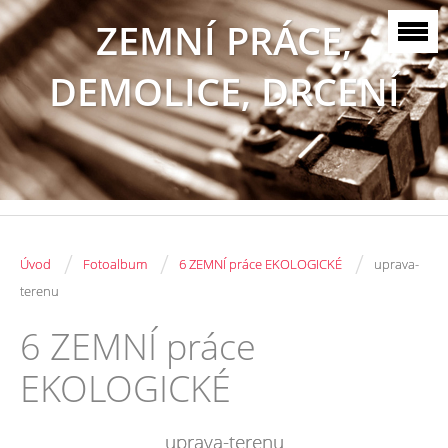
ZEMNÍ PRÁCE,
DEMOLICE, DRCENÍ
/
/
/
Úvod
Fotoalbum
6 ZEMNÍ práce EKOLOGICKÉ
uprava-
terenu
6 ZEMNÍ práce
EKOLOGICKÉ
uprava-terenu