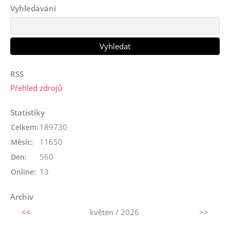
Vyhledávání
RSS
Přehled zdrojů
Statistiky
189730
Celkem:
11650
Měsíc:
560
Den:
13
Online:
Archiv
<<
květen / 2026
>>