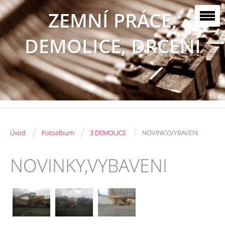
ZEMNÍ PRÁCE,
DEMOLICE, DRCENÍ
/
/
/
Úvod
Fotoalbum
3 DEMOLICE
NOVINKY,VYBAVENI
NOVINKY,VYBAVENI