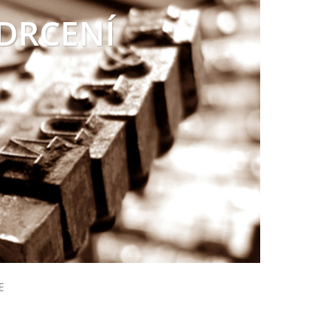
 DRCENÍ
E