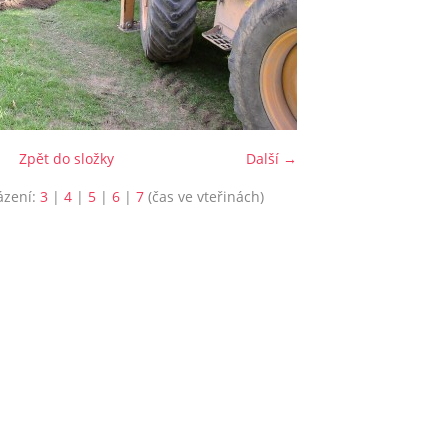
Zpět do složky
Další →
ázení:
3
|
4
|
5
|
6
|
7
(čas ve vteřinách)