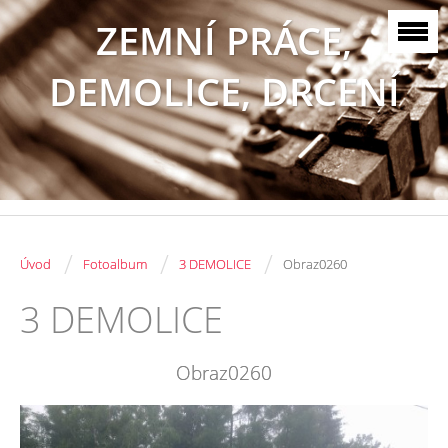
ZEMNÍ PRÁCE,
DEMOLICE, DRCENÍ
/
/
/
Úvod
Fotoalbum
3 DEMOLICE
Obraz0260
3 DEMOLICE
Obraz0260