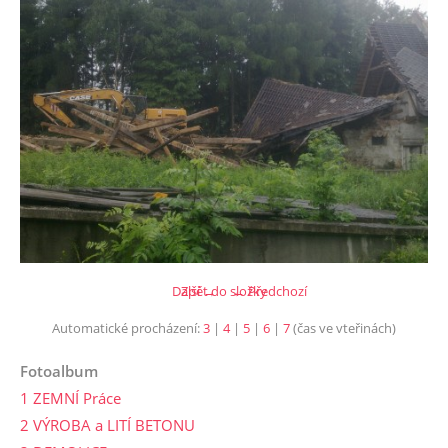
Další →
Zpět do složky
← Předchozí
Automatické procházení:
3
|
4
|
5
|
6
|
7
(čas ve vteřinách)
Fotoalbum
1 ZEMNÍ Práce
2 VÝROBA a LITÍ BETONU