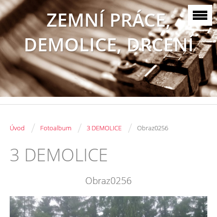
ZEMNÍ PRÁCE,
DEMOLICE, DRCENÍ
/
/
/
Úvod
Fotoalbum
3 DEMOLICE
Obraz0256
3 DEMOLICE
Obraz0256