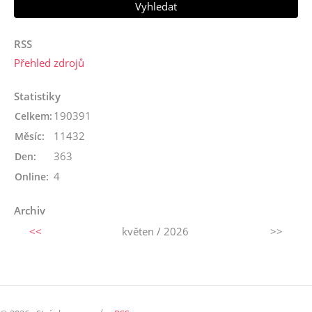
RSS
Přehled zdrojů
Statistiky
190391
Celkem:
11432
Měsíc:
363
Den:
4
Online:
Archiv
<<
květen / 2026
>>