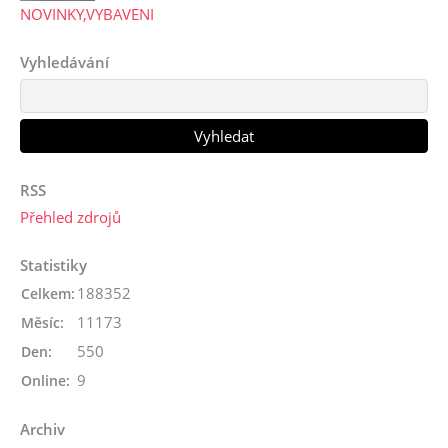
NOVINKY,VYBAVENI
Vyhledávání
RSS
Přehled zdrojů
Statistiky
188352
Celkem:
11173
Měsíc:
550
Den:
9
Online:
Archiv