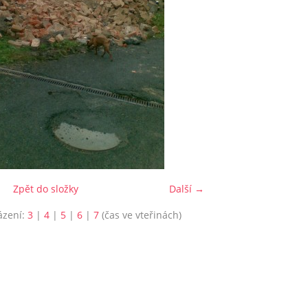
Zpět do složky
Další →
ázení:
3
|
4
|
5
|
6
|
7
(čas ve vteřinách)