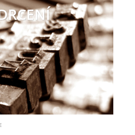
 DRCENÍ
E