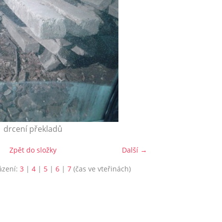
drcení překladů
Zpět do složky
Další →
ázení:
3
|
4
|
5
|
6
|
7
(čas ve vteřinách)