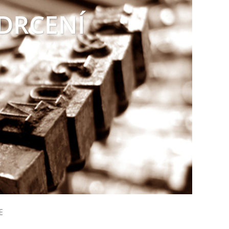
 DRCENÍ
E