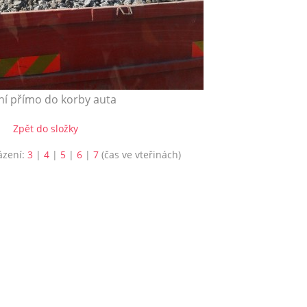
ní přímo do korby auta
Zpět do složky
ázení:
3
|
4
|
5
|
6
|
7
(čas ve vteřinách)