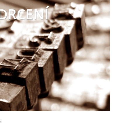
 DRCENÍ
E