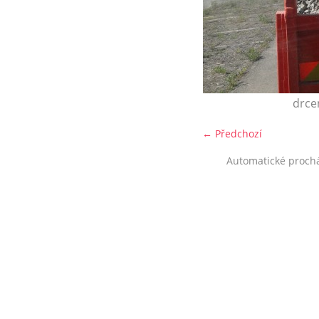
drce
← Předchozí
Automatické proch