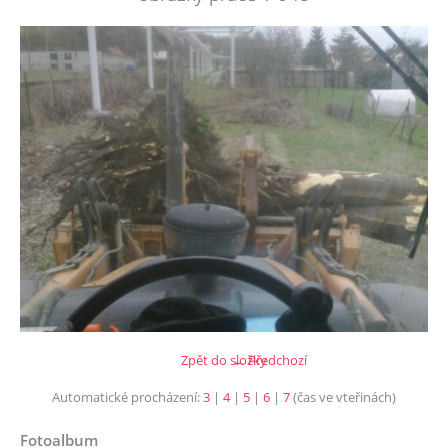
Zpět do složky
← Předchozí
Automatické procházení:
3
|
4
|
5
|
6
|
7
(čas ve vteřinách)
Fotoalbum