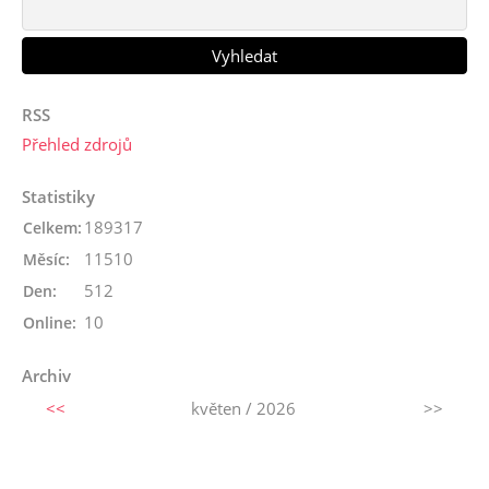
RSS
Přehled zdrojů
Statistiky
189317
Celkem:
11510
Měsíc:
512
Den:
10
Online:
Archiv
<<
květen / 2026
>>