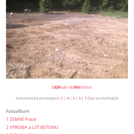
Další →
Zpět do složky
← Předchozí
Automatické procházení:
3
|
4
|
5
|
6
|
7
(čas ve vteřinách)
Fotoalbum
1 ZEMNÍ Práce
2 VÝROBA a LITÍ BETONU