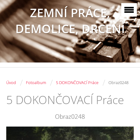
ZEMNÍ PRÁCE,
DEMOLICE, DRCENÍ
/
/
/
Úvod
Fotoalbum
5 DOKONČOVACÍ Práce
Obraz0248
5 DOKONČOVACÍ Práce
Obraz0248