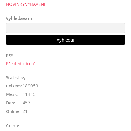
NOVINKY,VYBAVENI
Vyhledávání
RSS
Přehled zdrojů
Statistiky
189053
Celkem:
11415
Měsíc:
457
Den:
21
Online:
Archiv