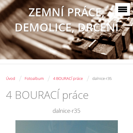
ZEMNÍ PRÁCE,
DEMOLICE, DRCENÍ
/
/
/
Úvod
Fotoalbum
4 BOURACÍ práce
dalnice-r35
4 BOURACÍ práce
dalnice-r35