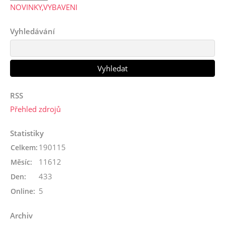
NOVINKY,VYBAVENI
Vyhledávání
RSS
Přehled zdrojů
Statistiky
190115
Celkem:
11612
Měsíc:
433
Den:
5
Online:
Archiv