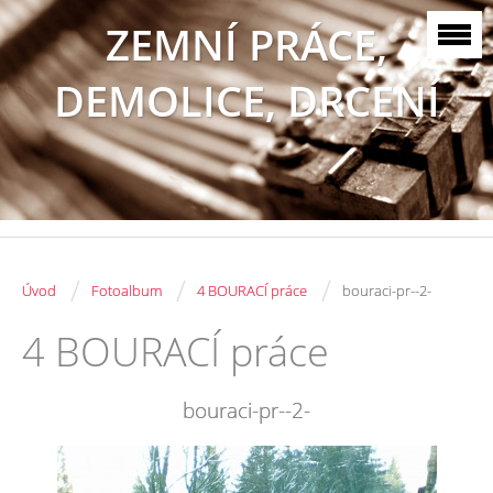
ZEMNÍ PRÁCE,
DEMOLICE, DRCENÍ
/
/
/
Úvod
Fotoalbum
4 BOURACÍ práce
bouraci-pr--2-
4 BOURACÍ práce
bouraci-pr--2-