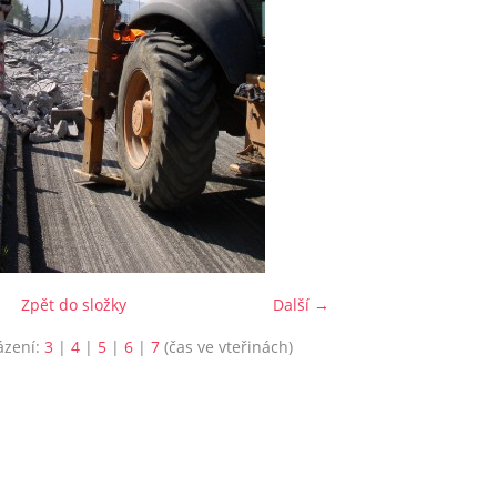
Zpět do složky
Další →
ázení:
3
|
4
|
5
|
6
|
7
(čas ve vteřinách)