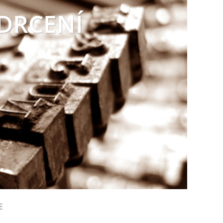
 DRCENÍ
E