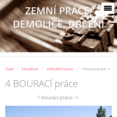
ZEMNÍ PRÁCE,
DEMOLICE, DRCENÍ
/
/
/
Úvod
Fotoalbum
4 BOURACÍ práce
1-bouraci-prace--1-
4 BOURACÍ práce
1-bouraci-prace--1-