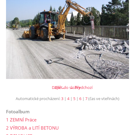
Další →
Zpět do složky
← Předchozí
Automatické procházení:
3
|
4
|
5
|
6
|
7
(čas ve vteřinách)
Fotoalbum
1 ZEMNÍ Práce
2 VÝROBA a LITÍ BETONU