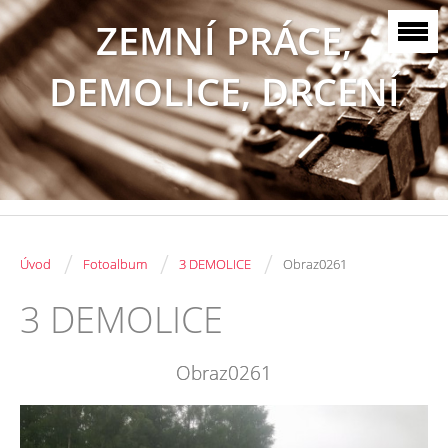
ZEMNÍ PRÁCE,
DEMOLICE, DRCENÍ
/
/
/
Úvod
Fotoalbum
3 DEMOLICE
Obraz0261
3 DEMOLICE
Obraz0261