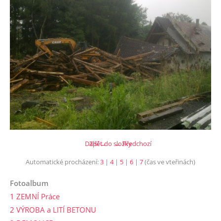
Další →
Zpět do složky
← Předchozí
Automatické procházení:
3
|
4
|
5
|
6
|
7
(čas ve vteřinách)
Fotoalbum
1 ZEMNÍ Práce
2 VÝROBA a LITÍ BETONU