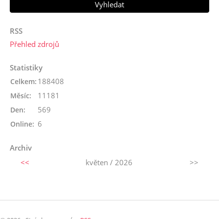
RSS
Přehled zdrojů
Statistiky
188408
Celkem:
11181
Měsíc:
569
Den:
6
Online:
Archiv
<<
květen / 2026
>>