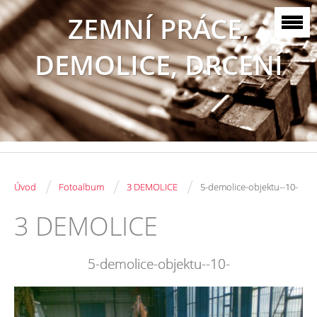
ZEMNÍ PRÁCE,
DEMOLICE, DRCENÍ
/
/
/
Úvod
Fotoalbum
3 DEMOLICE
5-demolice-objektu--10-
3 DEMOLICE
5-demolice-objektu--10-