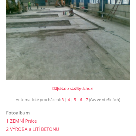
Další →
Zpět do složky
← Předchozí
Automatické procházení:
3
|
4
|
5
|
6
|
7
(čas ve vteřinách)
Fotoalbum
1 ZEMNÍ Práce
2 VÝROBA a LITÍ BETONU