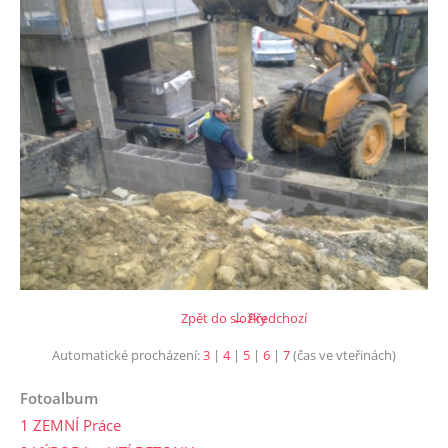
Zpět do složky
← Předchozí
Automatické procházení:
3
|
4
|
5
|
6
|
7
(čas ve vteřinách)
Fotoalbum
1 ZEMNÍ Práce