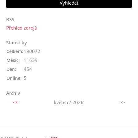
RSS
Přehled zdrojů
Statistiky
190072
Celkem:
11639
Měsíc:
454
Den:
5
Online:
Archiv
<<
květen / 2026
>>