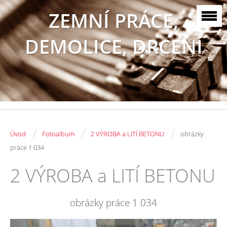
ZEMNÍ PRÁCE,
DEMOLICE, DRCENÍ
/
/
/
Úvod
Fotoalbum
2 VÝROBA a LITÍ BETONU
obrázky
práce 1 034
2 VÝROBA a LITÍ BETONU
obrázky práce 1 034