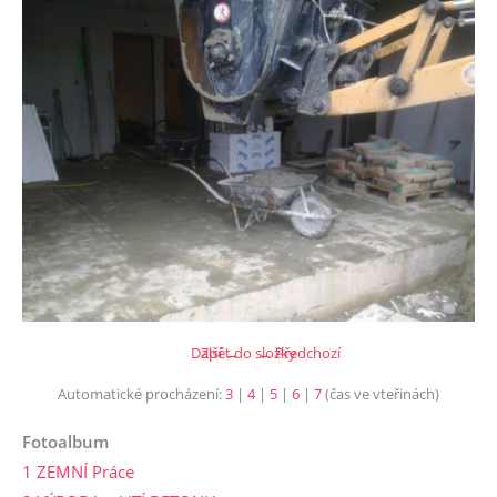
Další →
Zpět do složky
← Předchozí
Automatické procházení:
3
|
4
|
5
|
6
|
7
(čas ve vteřinách)
Fotoalbum
1 ZEMNÍ Práce