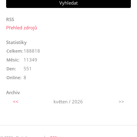
RSS
Přehled zdrojů
Statistiky
188818
Celkem:
11349
Měsíc:
551
Den:
8
Online:
Archiv
<<
květen / 2026
>>