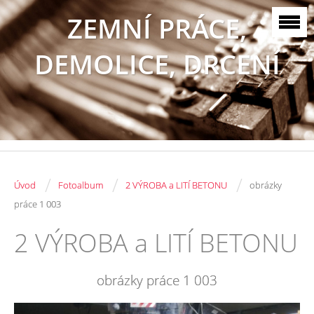
ZEMNÍ PRÁCE,
DEMOLICE, DRCENÍ
/
/
/
Úvod
Fotoalbum
2 VÝROBA a LITÍ BETONU
obrázky
práce 1 003
2 VÝROBA a LITÍ BETONU
obrázky práce 1 003