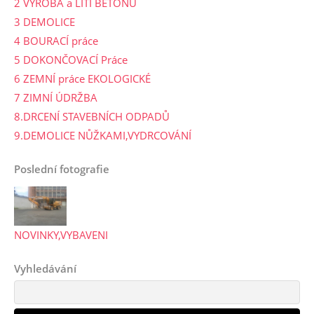
2 VÝROBA a LITÍ BETONU
3 DEMOLICE
4 BOURACÍ práce
5 DOKONČOVACÍ Práce
6 ZEMNÍ práce EKOLOGICKÉ
7 ZIMNÍ ÚDRŽBA
8.DRCENÍ STAVEBNÍCH ODPADŮ
9.DEMOLICE NŮŽKAMI,VYDRCOVÁNÍ
Poslední fotografie
NOVINKY,VYBAVENI
Vyhledávání