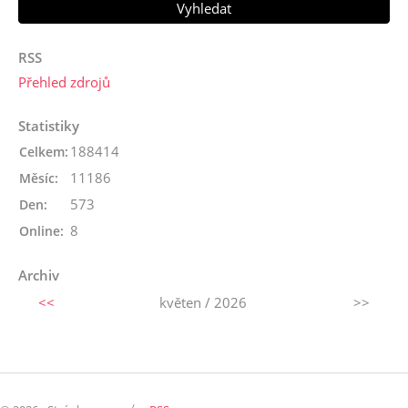
RSS
Přehled zdrojů
Statistiky
188414
Celkem:
11186
Měsíc:
573
Den:
8
Online:
Archiv
<<
květen / 2026
>>