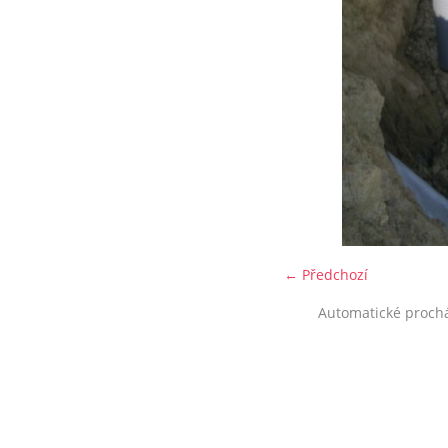
← Předchozí
Automatické proch