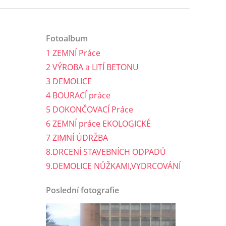
Fotoalbum
1 ZEMNÍ Práce
2 VÝROBA a LITÍ BETONU
3 DEMOLICE
4 BOURACÍ práce
5 DOKONČOVACÍ Práce
6 ZEMNÍ práce EKOLOGICKÉ
7 ZIMNÍ ÚDRŽBA
8.DRCENÍ STAVEBNÍCH ODPADŮ
9.DEMOLICE NŮŽKAMI,VYDRCOVÁNÍ
Poslední fotografie