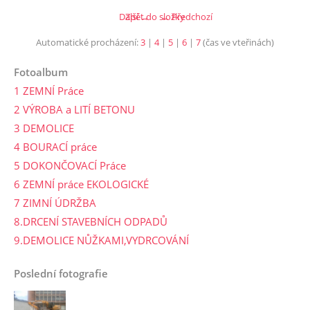
Další →
Zpět do složky
← Předchozí
Automatické procházení:
3
|
4
|
5
|
6
|
7
(čas ve vteřinách)
Fotoalbum
1 ZEMNÍ Práce
2 VÝROBA a LITÍ BETONU
3 DEMOLICE
4 BOURACÍ práce
5 DOKONČOVACÍ Práce
6 ZEMNÍ práce EKOLOGICKÉ
7 ZIMNÍ ÚDRŽBA
8.DRCENÍ STAVEBNÍCH ODPADŮ
9.DEMOLICE NŮŽKAMI,VYDRCOVÁNÍ
Poslední fotografie