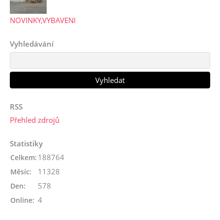
NOVINKY,VYBAVENI
Vyhledávání
RSS
Přehled zdrojů
Statistiky
188764
Celkem:
11328
Měsíc:
578
Den:
4
Online: