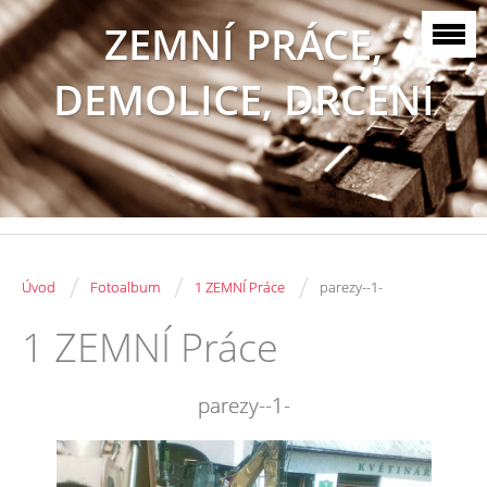
ZEMNÍ PRÁCE,
DEMOLICE, DRCENÍ
/
/
/
Úvod
Fotoalbum
1 ZEMNÍ Práce
parezy--1-
1 ZEMNÍ Práce
parezy--1-