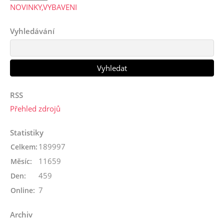
NOVINKY,VYBAVENI
Vyhledávání
RSS
Přehled zdrojů
Statistiky
189997
Celkem:
11659
Měsíc:
459
Den:
7
Online:
Archiv