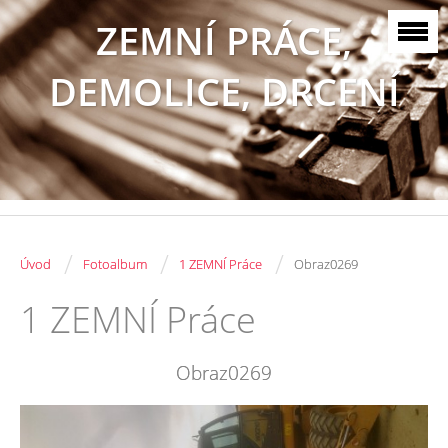
ZEMNÍ PRÁCE,
DEMOLICE, DRCENÍ
/
/
/
Úvod
Fotoalbum
1 ZEMNÍ Práce
Obraz0269
1 ZEMNÍ Práce
Obraz0269