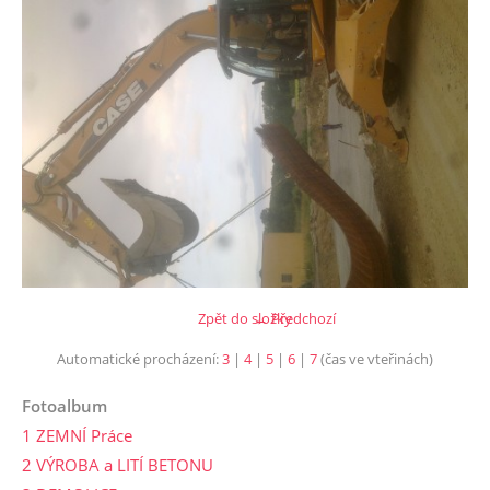
Zpět do složky
← Předchozí
Automatické procházení:
3
|
4
|
5
|
6
|
7
(čas ve vteřinách)
Fotoalbum
1 ZEMNÍ Práce
2 VÝROBA a LITÍ BETONU